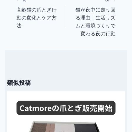
高齢猫の爪とぎ行
猫が夜中に走り回
投
動の変化とケア方
る理由｜生活リズ
稿
法
ムと環境づくりで
ナ
変わる夜の行動
ビ
ゲ
ー
シ
ョ
ン
類似投稿