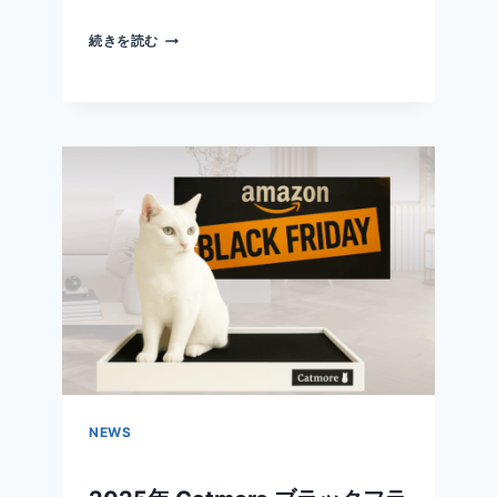
理
猫
続きを読む
由
の
爪
と
ぎ
っ
て
本
当
に
必
要？
そ
の
理
由
を
NEWS
徹
底