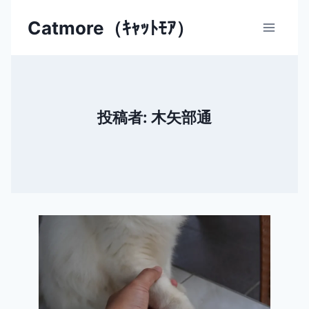
内
Catmore（ｷｬｯﾄﾓｱ）
容
を
ス
キ
ッ
投稿者: 木矢部通
プ