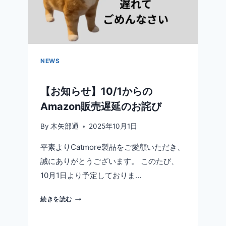
ー
開
催
中！
NEWS
【お知らせ】10/1からの
Amazon販売遅延のお詫び
By
木矢部通
2025年10月1日
平素よりCatmore製品をご愛顧いただき、
誠にありがとうございます。 このたび、
10月1日より予定しておりま…
【お
続きを読む
知
ら