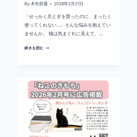
By
木矢部通
2026年2月21日
「せっかく爪とぎを買ったのに、まったく
使ってくれない…」そんな悩みを抱えてい
ませんか。 猫は気まぐれに見えて、…
猫
続きを読む
が
爪
と
ぎ
を
使
わ
な
い
理
由
｜
選