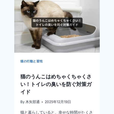
に
広
告
掲
載
（2026
年
2
月
号）
猫の行動と習性
猫のうんこはめちゃくちゃくさ
い！トイレの臭いを防ぐ対策ガ
イド
By
木矢部通
2025年12月19日
猫と暮らしていると、幸せな時間がたくさ