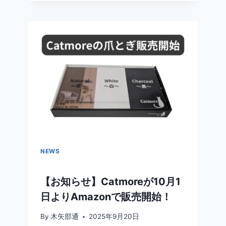
せ】
10/1
か
ら
の
AMAZON
販
売
遅
延
の
お
詫
び
NEWS
【お知らせ】Catmoreが10月1
日よりAmazonで販売開始！
By
木矢部通
2025年9月20日