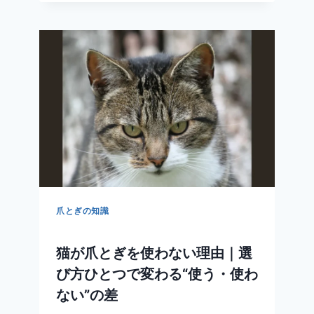
と
ぎ
を
使
わ
な
い
時
に
見
直
す
べ
き
爪とぎの知識
環
境
猫が爪とぎを使わない理由｜選
ポ
イ
び方ひとつで変わる“使う・使わ
ン
ない”の差
ト