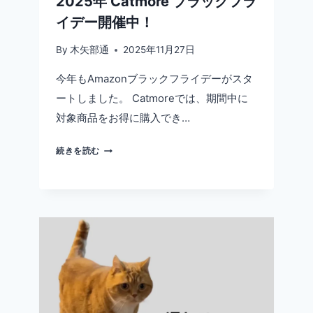
2025年 Catmore ブラックフラ
解
説
イデー開催中！
By
木矢部通
2025年11月27日
今年もAmazonブラックフライデーがスタ
ートしました。 Catmoreでは、期間中に
対象商品をお得に購入でき…
2025
続きを読む
年
CATMORE
ブ
ラ
ッ
ク
フ
ラ
イ
デ