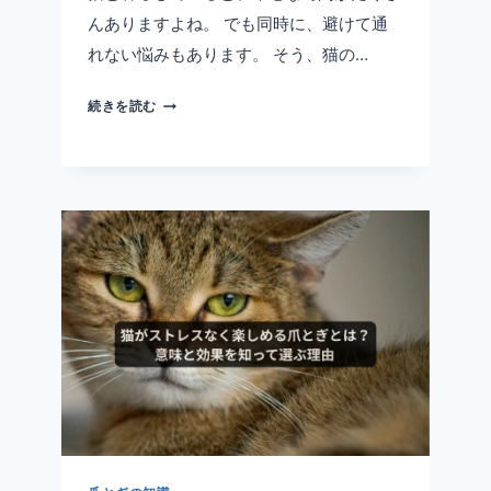
んありますよね。 でも同時に、避けて通
れない悩みもあります。 そう、猫の…
猫
続きを読む
の
う
ん
こ
は
め
ち
ゃ
く
ち
ゃ
く
さ
い！
ト
イ