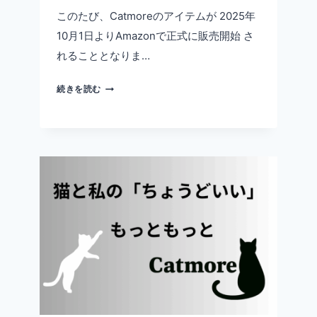
このたび、Catmoreのアイテムが 2025年
10月1日よりAmazonで正式に販売開始 さ
れることとなりま…
【お
続きを読む
知
ら
せ】
CATMORE
が
10
月
1
日
よ
り
AMAZON
で
販