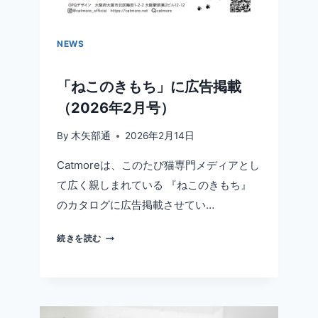
び
方
ひ
NEWS
と
つ
「ねこのきもち」に広告掲載
で
変
（2026年2月号）
わ
る“使
By
木矢部通
2026年2月14日
う・
Catmoreは、このたび猫専門メディアとし
使
わ
て広く親しまれている 『ねこのきもち』
な
のカタログに広告掲載させてい…
い”の
差
「ね
続きを読む
こ
の
き
も
ち」