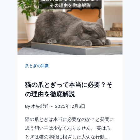
く
楽
し
め
る
爪
と
ぎ
と
は？
爪とぎの知識
意
味
猫の爪とぎって本当に必要？そ
と
効
の理由を徹底解説
果
を
By
木矢部通
2025年12月6日
知
猫の爪とぎは本当に必要なのか？と疑問に
っ
て
思う飼い主は少なくありません。 実は爪
選
とぎは猫の本能に根ざした大切な行動…
ぶ