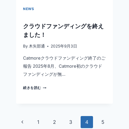
売
開
NEWS
始！
クラウドファンディングを終え
ました！
By
木矢部通
2025年9月3日
Catmoreクラウドファンディング終了のご
報告 2025年8月、Catmore初のクラウド
ファンディングが無…
ク
続きを読む
ラ
ウ
ド
フ
ァ
前
1
2
3
4
5
ン