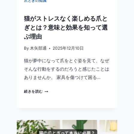
爪とぎの知識
レ
の
猫がストレスなく楽しめる爪と
臭
い
ぎとは？意味と効果を知って選
を
ぶ理由
防
ぐ
By
木矢部通
2025年12月10日
対
策
猫が夢中になって爪をとぐ姿を見て、なぜ
ガ
そんな行動をするのだろうと感じたことは
イ
ありませんか。 家具を傷つけて困る…
ド
猫
続きを読む
が
ス
ト
レ
ス
な