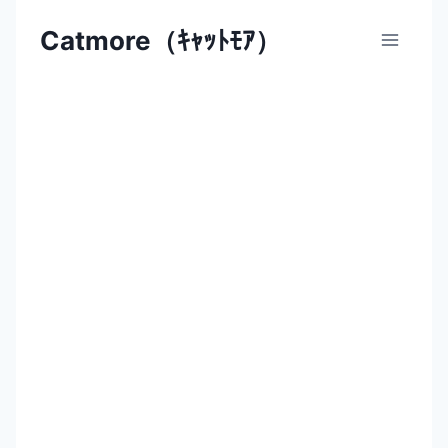
内
Catmore（ｷｬｯﾄﾓｱ）
容
を
ス
キ
ッ
プ