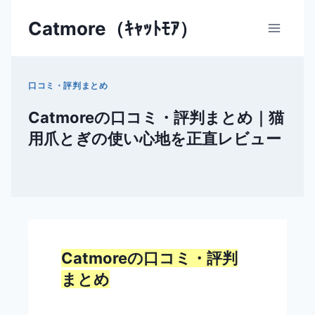
内
Catmore（ｷｬｯﾄﾓｱ）
容
を
ス
キ
口コミ・評判まとめ
ッ
Catmoreの口コミ・評判まとめ｜猫
プ
用爪とぎの使い心地を正直レビュー
Catmoreの口コミ・評判
まとめ