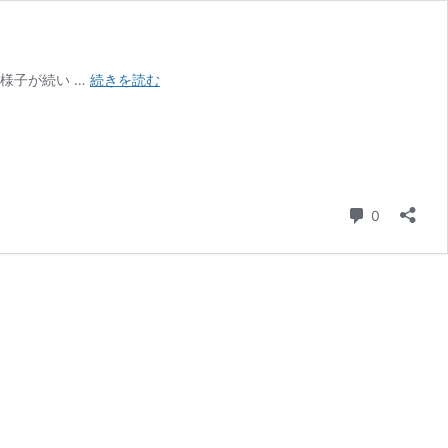
猫
様子が続い …
続きを読む
が
ス
ト
レ
ス
を
コメント
0
感
じ
る
部
屋
の
特
徴
３
選
｜