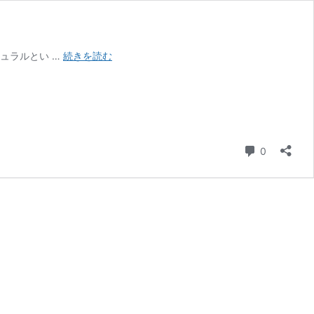
爪
ュラルとい …
続きを読む
と
ぎ
の
色
選
び
コメント
0
で
部
屋
の
印
象
が
変
わ
る
理