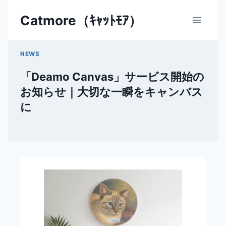
内
Catmore（ｷｬｯﾄﾓｱ）
容
を
ス
NEWS
キ
ッ
「Deamo Canvas」サービス開始の
プ
お知らせ｜大切な一瞬をキャンバス
に