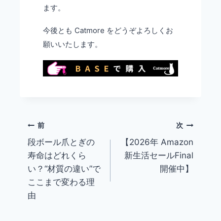
ます。
今後とも Catmore をどうぞよろしくお
願いいたします。
前
次
段ボール爪とぎの
【2026年 Amazon
投
寿命はどれくら
新生活セールFinal
稿
い？“材質の違い”で
開催中】
ナ
ここまで変わる理
ビ
由
ゲ
ー