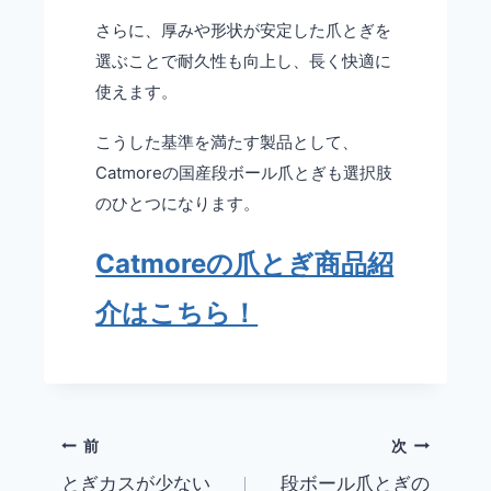
さらに、厚みや形状が安定した爪とぎを
選ぶことで耐久性も向上し、長く快適に
使えます。
こうした基準を満たす製品として、
Catmoreの国産段ボール爪とぎも選択肢
のひとつになります。
Catmoreの爪とぎ商品紹
介はこちら！
前
次
とぎカスが少ない
段ボール爪とぎの
投