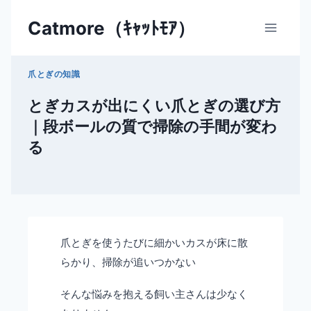
内
Catmore（ｷｬｯﾄﾓｱ）
容
を
ス
爪とぎの知識
キ
ッ
とぎカスが出にくい爪とぎの選び方
プ
｜段ボールの質で掃除の手間が変わ
る
爪とぎを使うたびに細かいカスが床に散
らかり、掃除が追いつかない
そんな悩みを抱える飼い主さんは少なく