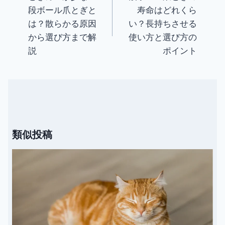
段ボール爪とぎと
寿命はどれくら
稿
は？散らかる原因
い？長持ちさせる
ナ
から選び方まで解
使い方と選び方の
ビ
説
ポイント
ゲ
ー
シ
ョ
ン
類似投稿