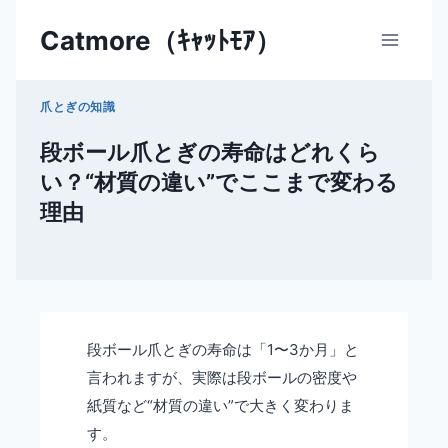
内
Catmore（ｷｬｯﾄﾓｱ）
容
を
ス
爪とぎの知識
キ
ッ
段ボール爪とぎの寿命はどれくら
プ
い？“材質の違い”でここまで変わる
理由
段ボール爪とぎの寿命は「1〜3か月」と
言われますが、実際は段ボールの密度や
紙質など“材質の違い”で大きく変わりま
す。