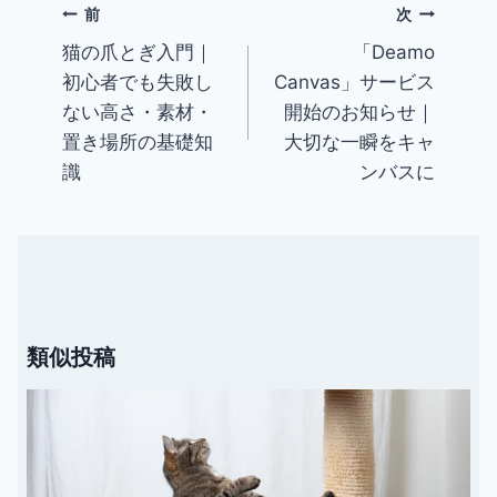
前
次
猫の爪とぎ入門｜
「Deamo
投
初心者でも失敗し
Canvas」サービス
稿
ない高さ・素材・
開始のお知らせ｜
ナ
置き場所の基礎知
大切な一瞬をキャ
ビ
識
ンバスに
ゲ
ー
シ
ョ
ン
類似投稿