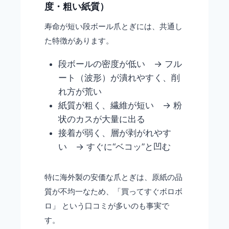
度・粗い紙質）
寿命が短い段ボール爪とぎには、共通し
た特徴があります。
段ボールの密度が低い → フル
ート（波形）が潰れやすく、削
れ方が荒い
紙質が粗く、繊維が短い → 粉
状のカスが大量に出る
接着が弱く、層が剥がれやす
い → すぐに“ベコッ”と凹む
特に海外製の安価な爪とぎは、原紙の品
質が不均一なため、「買ってすぐボロボ
ロ」 という口コミが多いのも事実で
す。